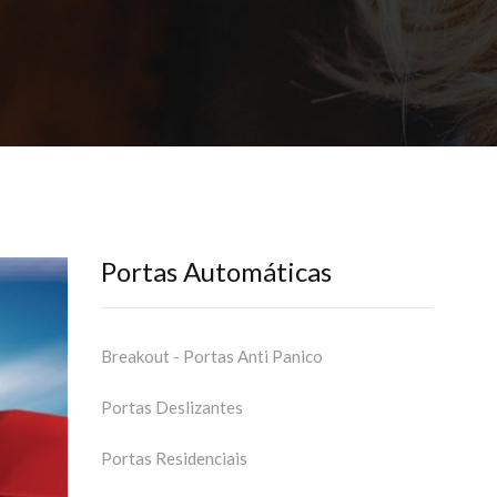
Portas Automáticas
Breakout - Portas Anti Panico
Portas Deslizantes
Portas Residenciais