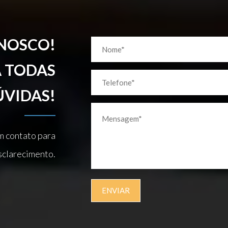
ONOSCO!
A TODAS
ÚVIDAS!
m contato para
sclarecimento.